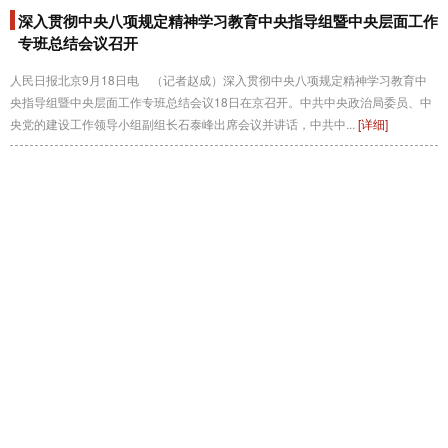
深入贯彻中央八项规定精神学习教育中央指导组暨中央层面工作
专班总结会议召开
人民日报北京9月18日电 （记者赵成）深入贯彻中央八项规定精神学习教育中
央指导组暨中央层面工作专班总结会议18日在京召开。中共中央政治局委员、中
央党的建设工作领导小组副组长石泰峰出席会议并讲话，中共中...
[详细]
锲而不舍落实中央八项规定精神，习近平总书记阐明要旨
[详细]
习近平作出重要指示强调 锲而不舍落实中央八项规定精神 推进
作风建设常态化长效化
■党的作风就是党的形象，关系人心向背，关系党的生死存亡。要持续抓好中央八
项规定精神贯彻落实，进一步下大气力把党建设好，打造一支党性纯洁的队伍、
纪律严明的队伍，使我们党始终不负人民，团结带领人民顺利...
[详细]
湖北通报5起党员干部、公职人员违规打牌和赌博典型问题
新华社武汉8月15日电 15日，中共湖北省委深入贯彻中央八项规定精神学习教育