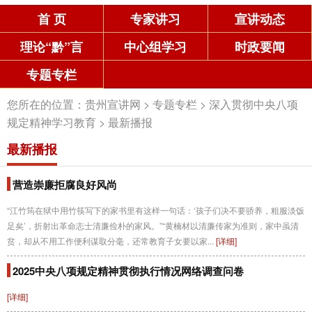
首 页
专家讲习
宣讲动态
理论“黔”言
中心组学习
时政要闻
专题专栏
您所在的位置：
贵州宣讲网
>
专题专栏
>
深入贯彻中央八项
规定精神学习教育
>
最新播报
最新播报
营造崇廉拒腐良好风尚
“江竹筠在狱中用竹筷写下的家书里有这样一句话：‘孩子们决不要骄养，粗服淡饭
足矣’，折射出革命志士清廉俭朴的家风。”“黄楠材以清廉传家为准则，家中虽清
贫，却从不用工作便利谋取分毫，还常教育子女要以家...
[详细]
2025中央八项规定精神贯彻执行情况网络调查问卷
[详细]