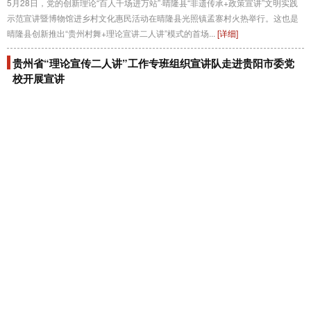
5月28日，党的创新理论“百人千场进万站”·晴隆县“非遗传承+政策宣讲”文明实践
示范宣讲暨博物馆进乡村文化惠民活动在晴隆县光照镇孟寨村火热举行。这也是
晴隆县创新推出“贵州村舞+理论宣讲二人讲”模式的首场...
[详细]
贵州省“理论宣传二人讲”工作专班组织宣讲队走进贵阳市委党
校开展宣讲
6月16日，贵州省“理论宣传二人讲”工作专班组织5支优秀宣讲队伍走进中共贵阳
市委党校开展示范宣讲，200余名党校学员现场聆听宣讲。本次宣讲是深入贯彻
落实省委关于理论宣传工作部署的具体举措，也是推动党的创新...
[详细]
贵州商学院举办“百年风华映初心 薪火赓续传新声”理论宣讲活
动
6月12日，贵州商学院举办“百年风华映初心・薪火赓续传新声”理论宣讲活动，贵
州省演讲与口才协会原会长牛贵军，贵州师范大学党委常委、宣传部部长丁龙，
贵州医科大学党委常委、党委宣传部（精神文明办）部长、党...
[详细]
党的创新理论可触可感 “山河间的思政课”品牌宣推会在贵阳举
行
夏风送暖，万物并秀。5月30日上午，党的创新理论引领“山河间的思政课”品牌宣