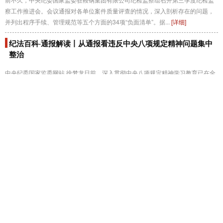
察工作推进会。会议通报对各单位案件质量评查的情况，深入剖析存在的问题，
并列出程序手续、管理规范等五个方面的34项“负面清单”。据...
[详细]
纪法百科·通报解读丨从通报看违反中央八项规定精神问题集中
整治
中央纪委国家监委网站 徐梦龙日前，深入贯彻中央八项规定精神学习教育已在全
党开展。此次学习教育坚持聚焦主题、简约务实，不分批次、不划阶段，一体推
进学查改，融入日常、抓在经常。中共中央办公厅印发的《关于...
[详细]
纪法百科·通报解读丨通过民间借贷获取大额回报为何违反廉洁
纪律
中央纪委国家监委网站 周振华河南省退役军人事务厅原党组书记、厅长张明体通
过民间借贷获取大额回报；广东省潮州市人大常委会原党组副书记、副主任林小
群廉洁底线失守，通过民间借贷获取大额回报……2025年1月以...
[详细]
纪法百科•通报解读丨对抗组织审查背离了对党忠诚的义务
中央纪委国家监委网站 周振华本月，中央纪委国家监委网站发布的党纪政务处分
消息中，31人被指出存在“对抗组织审查”的行为：航空工业集团原党组书记、董