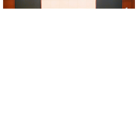
徐麟在批示中充分肯定全省宣传思想文化战线过
去一年的工作。他强调，要深入贯彻习近平文化思
想，认真落实全国宣传部长会议精神，深入推进党的
创新理论武装，大力弘扬遵义会议精神，积极发展壮
大主流价值、主流舆论、主流文化，深化文化体制机
制改革，加强文化遗产保护传承，有效防范化解意识
形态风险，全力推动多彩贵州文化强省建设。
会议强调，2024年全省宣传思想文化战线深入践