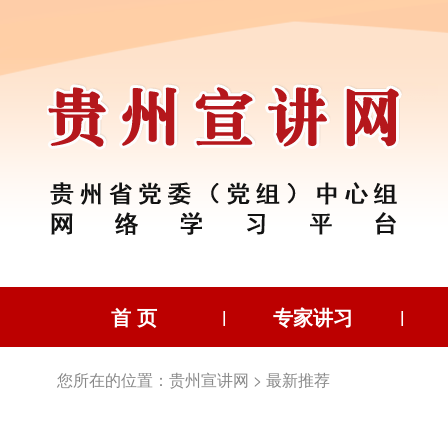
首 页
专家讲习
|
|
您所在的位置：
贵州宣讲网
>
最新推荐