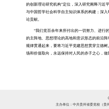
的创新理论研究机构”定位，深入研究阐释习近
与中国哲学社会科学自主知识体系的构建；深入
论贡献。
“我们党百余年来所付出的一切努力、进行
的主阵地、思想理论的高地和意识形态的前沿阵
规律贯通起来，要将习近平党建思想贯穿立德树
场和价值取向，永远保持对人民的赤子之心，做
主办单位：中共贵州省委党校（贵州行政学院