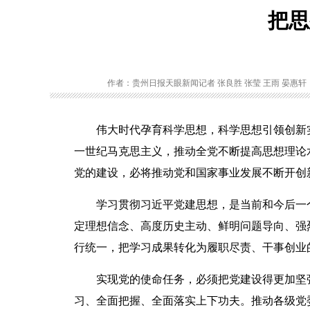
把思
作者：贵州日报天眼新闻记者 张良胜 张莹 王雨 晏惠轩
伟大时代孕育科学思想，科学思想引领创新
一世纪马克思主义，推动全党不断提高思想理论
党的建设，必将推动党和国家事业发展不断开创
学习贯彻习近平党建思想，是当前和今后一
定理想信念、高度历史主动、鲜明问题导向、强
行统一，把学习成果转化为履职尽责、干事创业
实现党的使命任务，必须把党建设得更加坚
习、全面把握、全面落实上下功夫。推动各级党