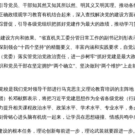
引导党员、干部知其然又知其所以然、明其义又明其理。推动各级
正确政绩观学习教育有机结合起来，深入查找解决党的建设方面
踪督促，引导各级党组织把抓好党建作为最大的政绩，推动学习
的建设方向和效果。”省直机关工委分管日常工作的副书记刘彤表
深刻领会“十四个坚持”的精髓要义、丰富内涵和实践要求，自觉
（党委）落实管党治党政治责任，进一步树牢“抓好党建是最大政
和党员干部在坚定拥护“两个确立”、坚决做到“两个维护”上
，党校是我们党对领导干部进行马克思主义理论教育培训的主阵地，
团）长邓献辉表示，将把习近平党建思想作为全省各级党校（行
力提升相关课程政治水平、政策水平、学术水平、专业水平，务
刻骨铭心进头脑有机统一起来，让学员在思想碰撞、情感共鸣中
想建设的根本任务，理论创新每前进一步，理论武装就要跟进一步