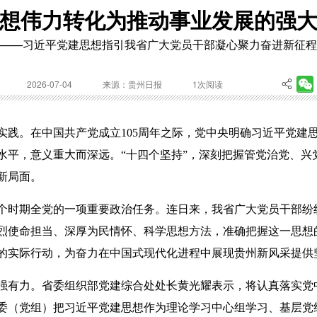
想伟力转化为推动事业发展的强
——习近平党建思想指引我省广大党员干部凝心聚力奋进新征程
2026-07-04
来源：贵州日报
1
次阅读
实践。在中国共产党成立105周年之际，党中央明确习近平党建
水平，意义重大而深远。“十四个坚持”，深刻把握管党治党、兴
新局面。
个时期全党的一项重要政治任务。连日来，我省广大党员干部纷
烈使命担当、深厚为民情怀、科学思想方法，准确把握这一思想
的实际行动，为奋力在中国式现代化进程中展现贵州新风采提供
强有力。省委组织部党建综合处处长黄光耀表示，将认真落实党
委（党组）把习近平党建思想作为理论学习中心组学习、基层党组