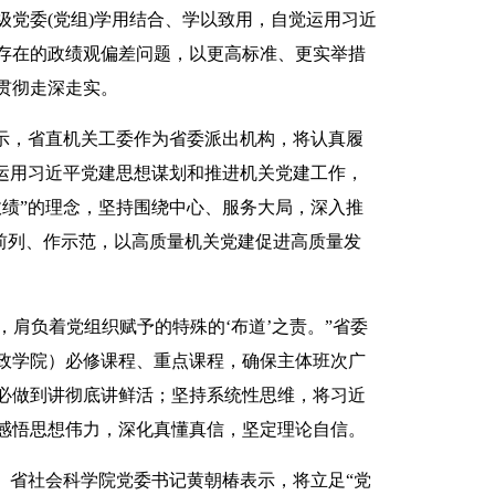
党委(党组)学用结合、学以致用，自觉运用习近
存在的政绩观偏差问题，以更高标准、更实举措
贯彻走深走实。
示，省直机关工委作为省委派出机构，将认真履
运用习近平党建思想谋划和推进机关党建工作，
绩”的理念，坚持围绕中心、服务大局，深入推
走前列、作示范，以高质量机关党建促进高质量发
肩负着党组织赋予的特殊的‘布道’之责。”省委
政学院）必修课程、重点课程，确保主体班次广
必做到讲彻底讲鲜活；坚持系统性思维，将习近
感悟思想伟力，深化真懂真信，坚定理论自信。
。省社会科学院党委书记黄朝椿表示，将立足“党