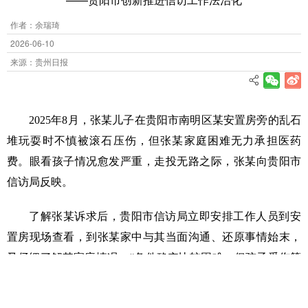
作者：余瑞琦
2026-06-10
来源：贵州日报
2025年8月，张某儿子在贵阳市南明区某安置房旁的乱石
堆玩耍时不慎被滚石压伤，但张某家庭困难无力承担医药
费。眼看孩子情况愈发严重，走投无路之际，张某向贵阳市
信访局反映。
了解张某诉求后，贵阳市信访局立即安排工作人员到安
置房现场查看，到张某家中与其当面沟通、还原事情始末，
又仔细了解其家庭情况。“条件确实比较困难，但孩子受伤等
不了，必须马上安排救治。”贵阳市信访局工作人说道。