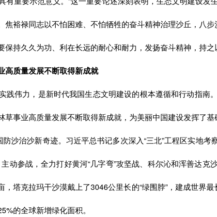
具有重要示范意义。”这一重要论述深刻表明，生态文明建设发
。焦裕禄同志以不怕困难、不怕牺牲的奋斗精神治理沙丘，八步沙
要保持久久为功、利在长远的耐心和耐力，发扬奋斗精神，持之
业高质量发展不断取得新成就
实践伟力，是新时代我国生态文明建设的根本遵循和行动指南
林草事业高质量发展不断取得新成就，为美丽中国建设发挥了基
国防沙治沙新奇迹。习近平总书记多次深入“三北”工程区实地考察，
、主动参战，全力打好黄河“几字弯”攻坚战、科尔沁和浑善达克
亩，塔克拉玛干沙漠戴上了3046公里长的“绿围脖”，建成世界
25%的全球新增绿化面积。