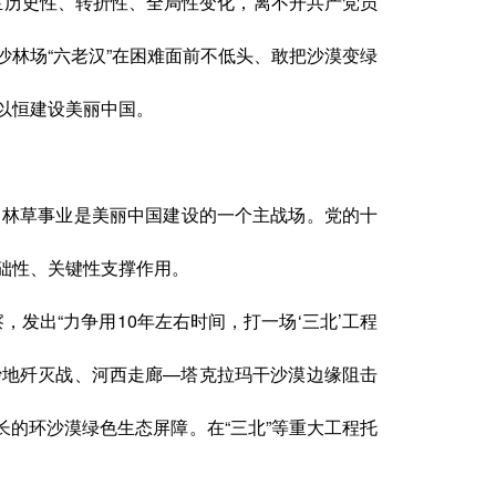
生历史性、转折性、全局性变化，离不开共产党员
林场“六老汉”在困难面前不低头、敢把沙漠变绿
以恒建设美丽中国。
。林草事业是美丽中国建设的一个主战场。党的十
础性、关键性支撑作用。
发出“力争用10年左右时间，打一场‘三北’工程
沙地歼灭战、河西走廊—塔克拉玛干沙漠边缘阻击
最长的环沙漠绿色生态屏障。在“三北”等重大工程托