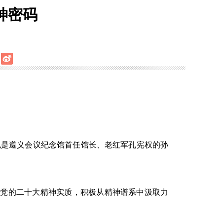
神密码
也是遵义会议纪念馆首任馆长、老红军孔宪权的孙
会
党的
二十大精神实质
，
积极从精神谱系中汲取力