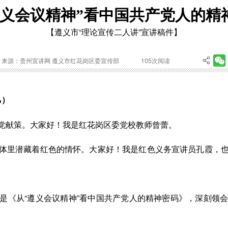
遵义会议精神”看中国共产党人的精
【遵义市“理论宣传二人讲”宣讲稿件】
来源：贵州宣讲网 遵义市红花岗区委宣传部
105
次阅读
乙）
党献策。大家好！我是红花岗区委党校教师
曾蕾
。
体里潜藏着红色的情怀。大家好！我是红色义务宣讲员
孔霞
，
是
《
从
“遵义会议精神”看中国共产党人的精神密码
》
，
深刻领