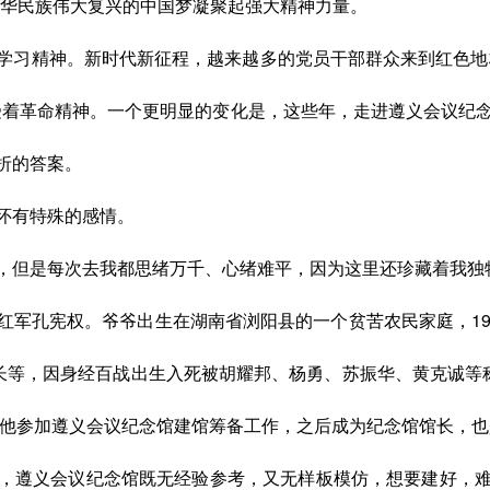
中华民族伟大复兴的中国梦凝聚起强大精神力量。
学习精神。新时代新征程，越来越多的党员干部群众来到红色地
受着革命精神。一个更明显的变化是，这些年，走进遵义会议纪
折的答案。
怀有特殊的感情。
，但是每次去我都思绪万千、心绪难平，因为这里还珍藏着我独
红军孔宪权。爷爷出生在湖南省浏阳县的一个贫苦农民家庭，
1
长等，因身经百战出生入死被
胡耀邦
、杨勇、苏振华、黄克诚等
年，他参加遵义会议纪念馆建馆筹备工作，之后成为纪念馆馆长，
，遵义会议纪念馆既无经验参考，又无样板模仿，想要建好，