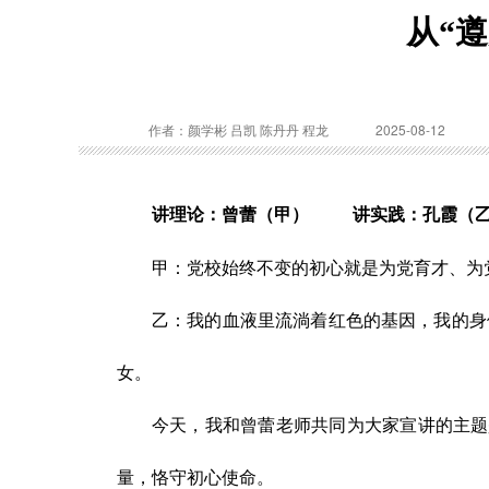
从“
作者：颜学彬 吕凯 陈丹丹 程龙
2025-08-12
讲理论：曾蕾（甲） 讲实践：孔霞（
甲：
党校始终不变的初心就是为党育才、为
乙：
我的血液里流淌着红色的基因，我的身
女。
今天，我和
曾蕾
老师共同为大家宣讲的主题
量
，
恪守初心使命。