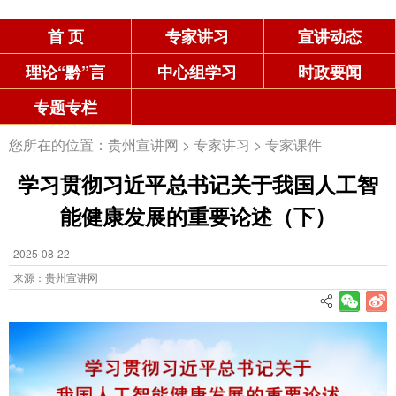
首 页
专家讲习
宣讲动态
理论“黔”言
中心组学习
时政要闻
专题专栏
您所在的位置：
贵州宣讲网
>
专家讲习
>
专家课件
学习贯彻习近平总书记关于我国人工智
能健康发展的重要论述（下）
2025-08-22
来源：贵州宣讲网