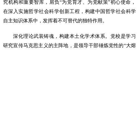
究机构和重要智库，肩负“为党育才、为党献策”初心使命，
在深入实施哲学社会科学创新工程，构建中国哲学社会科学
自主知识体系中，发挥着不可替代的独特作用。
深化理论武装铸魂，构建本土化学术体系。党校是学习
研究宣传马克思主义的主阵地，是领导干部锤炼党性的“大熔
炉”。要始终把学习贯彻习近平新时代中国特色社会主义思想
作为教育培训主题主线和“开班第一课”，完善“总论+分论+特
色”课程体系，推动党的创新理论进教材、进课堂、进头脑。
深入开展理想信念、党史国史、铸牢中华民族共同体意识、
党风廉政等教育，深挖贵州红色资源，打造特色党性教育实
践课堂，提升理论武装针对性和实效性。立足贵州发展实
际，聚焦“四新”“四化”，搭建特色化学术平台，开发本土化教
研专题，构建彰显党校优势、贴合贵州实践的学科体系，为
哲学社会科学本土化发展筑牢根基。