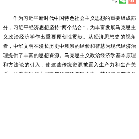
作为习近平新时代中国特色社会主义思想的重要组成部
分，习近平经济思想坚持“两个结合”，为丰富发展马克思主
义政治经济学作出重要原创性贡献。从经济思想史的视角
看，中华文明在漫长历史中积累的经验和智慧为现代经济治
理提供了丰富的思想资源。马克思主义政治经济学基本原理
和方法论的引入，使这些传统资源被置入生产力和生产关
系、经济基础和上层建筑的整体逻辑之中，获得了具有当代
价值的理论生命。马克思主义政治经济学为中华优秀传统经
济思想提供了科学的分析范式，中华优秀传统经济思想为马
克思主义政治经济学的创新发展注入了实践智慧，二者之间
具有高度契合性。习近平经济思想既坚守马克思主义政治经
济学基本原理，又实现对中华优秀传统经济思想的创造性转
化、创新性发展，展现出民族性与时代性相统一的理论品