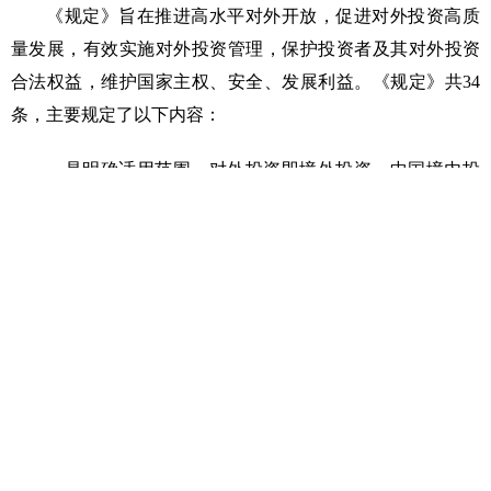
《规定》旨在推进高水平对外开放，促进对外投资高质
量发展，有效实施对外投资管理，保护投资者及其对外投资
合法权益，维护国家主权、安全、发展利益。《规定》共34
条，主要规定了以下内容：
一是明确适用范围。对外投资即境外投资，中国境内投
资者直接或者间接获得其他国家（地区）的企业、资产等相
关权益的活动适用本规定。对投资者在港澳台投资的管理参
照本规定执行。
二是明确总体要求。对外投资工作贯彻总体国家安全
观，健全对外投资管理服务体系，提升对外投资质量与水
平。主动对接国际高标准经济贸易规则，推进高质量共建“一
带一路”，推动产业链供应链国际合作。支持投资者按照市场
化原则开展对外投资活动。