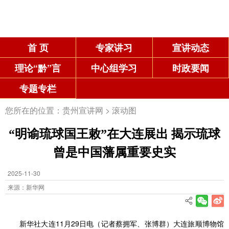
首 页
专家讲习
宣讲动态
理论“黔”言
中心组学习
时政要闻
专题专栏
您所在的位置：
贵州宣讲网
>
滚动图
“明谕琉球国王敕”在大连展出 揭示琉球
曾是中国藩属重要史实
2025-11-30
来源：新华网
新华社大连11月29日电（记者蔡拥军、张博群）大连旅顺博物馆