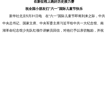
在新征程上跑好历史接力赛
祝全国小朋友们“六一”国际儿童节快乐
新华社北京5月31日电 在“六一”国际儿童节即将到来之际，中共
中央总书记、国家主席、中央军委主席习近平给中共一大纪念馆、南
湖革命纪念馆少先队红领巾讲解员回信，对他们予以亲切勉励，并祝
他们和全国的少年儿童节日快乐。
习近平在回信中说，得知你们在一大会址和南湖红船旁，用心用
情讲述党的历史、革命故事和英雄事迹，厚植了爱党、爱国、爱社会
主义的情感，得到了锻炼与成长，我感到欣慰。
习近平强调，今年是中国共产党成立105周年，党的事业需要一
代又一代人接续奋斗。希望你们高举队旗跟党走，传承红色基因，增
长知识本领，磨练意志品质，做党和人民的红孩子，在新征程上跑好
历史接力赛。
2021年，“党的故事我来讲——争做红领巾讲解员”实践体验活动
正式启动，各地组织少先队员走进红色场馆学习党的历史、讲解党的