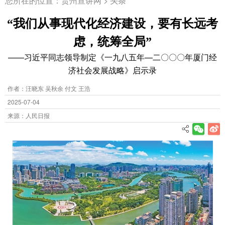
您所在的位置：
贵州宣讲网
>
头条
“我们从事现代化经济建设，要有长远考
虑，统筹全局”
——习近平同志领导制定《一九八五年—二〇〇〇年厦门经
济社会发展战略》启示录
作者：汪晓东 吴秋余 付文 王浩
2025-07-04
来源：人民日报