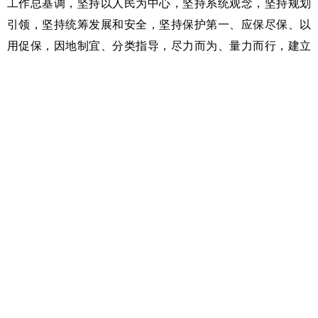
工作总基调，坚持以人民为中心，坚持系统观念，坚持规划
引领，坚持统筹发展和安全，坚持保护第一、应保尽保、以
用促保，因地制宜、分类指导，尽力而为、量力而行，建立
可持续的城市更新体制机制和政策法规，高质量推进城市更
新，为建设现代化人民城市提供坚实基础。
《规划》提出，到2030年，城市更新行动取得重要进
展，城市开发建设方式转型初见成效，安全发展基础更加牢
固，服务效能不断提高，人居环境明显改善，新旧动能加快
转换，文化遗产有效保护，风貌特色更加彰显，治理水平大
幅提高，城市成为人民群众高品质生活的空间。
《规划》对标创新、宜居、美丽、韧性、文明、智慧的
现代化人民城市建设目标，部署培育壮大城市发展新动能、
营造高品质城市生活空间、推动城市发展绿色低碳转型、增
强城市安全韧性、促进城市文化繁荣发展、提升城市治理能