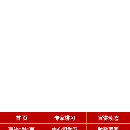
首 页
专家讲习
宣讲动态
理论“黔”言
中心组学习
时政要闻